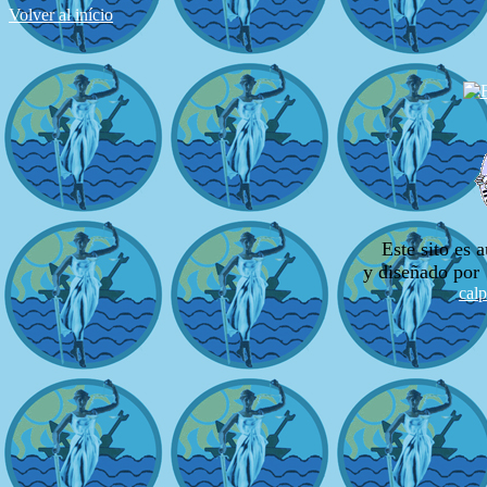
Volver al início
Este sito es
y diseñado por
cal