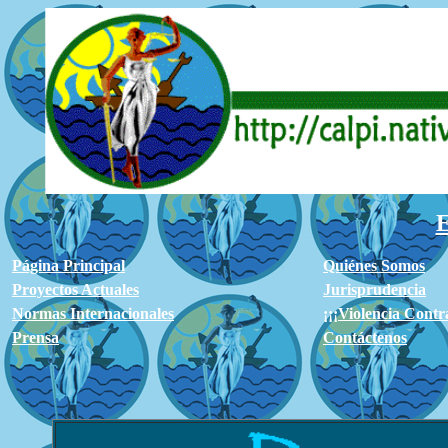
Página Principal
Quiénes Somos
Proyectos Actuales
Jurisprudencia
Normas Internacionales
¡¡¡Violencia Cont
Prensa
Contáctenos