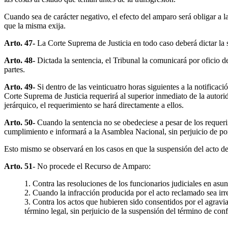
Cuando sea de carácter negativo, el efecto del amparo será obligar a la
que la misma exija.
Arto. 47-
La Corte Suprema de Justicia en todo caso deberá dictar la se
Arto. 48-
Dictada la sentencia, el Tribunal la comunicará por oficio d
partes.
Arto. 49-
Si dentro de las veinticuatro horas siguientes a la notificac
Corte Suprema de Justicia requerirá al superior inmediato de la autori
jerárquico, el requerimiento se hará directamente a ellos.
Arto. 50-
Cuando la sentencia no se obedeciese a pesar de los requeri
cumplimiento e informará a la Asamblea Nacional, sin perjuicio de pon
Esto mismo se observará en los casos en que la suspensión del acto d
Arto. 51
- No procede el Recurso de Amparo:
1. Contra las resoluciones de los funcionarios judiciales en asu
2. Cuando la infracción producida por el acto reclamado sea irre
3. Contra los actos que hubieren sido consentidos por el agrav
término legal, sin perjuicio de la suspensión del término de c