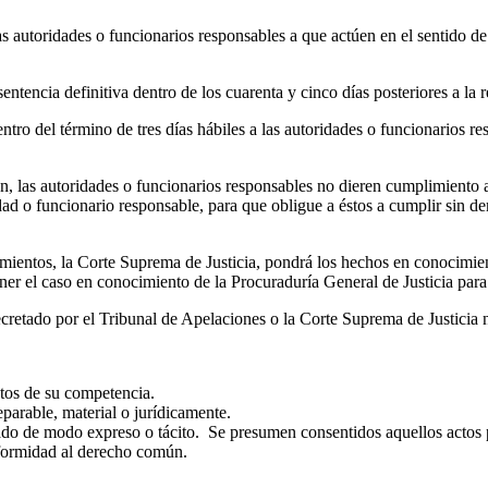
s autoridades o funcionarios responsables a que actúen en el sentido de r
ntencia definitiva dentro de los cuarenta y cinco días posteriores a la r
entro del término de tres días hábiles a las autoridades o funcionarios 
ión, las autoridades o funcionarios responsables no dieren cumplimiento a 
dad o funcionario responsable, para que obligue a éstos a cumplir sin de
mientos, la Corte Suprema de Justicia, pondrá los hechos en conocimien
er el caso en conocimiento de la Procuraduría General de Justicia para
ecretado por el Tribunal de Apelaciones o la Corte Suprema de Justicia 
ntos de su competencia.
parable, material o jurídicamente.
iado de modo expreso o tácito. Se presumen consentidos aquellos actos 
onformidad al derecho común.