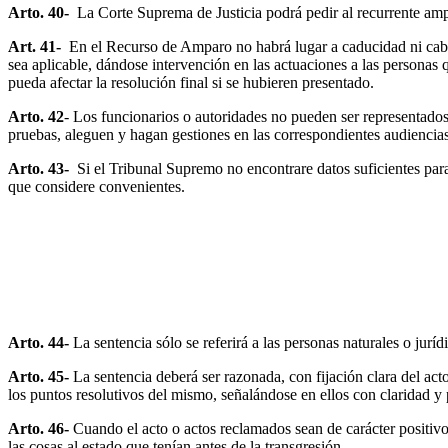
Arto. 40-
La Corte Suprema de Justicia podrá pedir al recurrente ampl
Art. 41-
En el Recurso de Amparo no habrá lugar a caducidad ni cabrán
sea aplicable, dándose intervención en las actuaciones a las personas q
pueda afectar la resolución final si se hubieren presentado.
Arto. 42
- Los funcionarios o autoridades no pueden ser representados
pruebas, aleguen y hagan gestiones en las correspondientes audiencias
Arto. 43-
Si el Tribunal Supremo no encontrare datos suficientes para 
que considere convenientes.
Arto. 44-
La sentencia sólo se referirá a las personas naturales o jurí
Arto. 45-
La sentencia deberá ser razonada, con fijación clara del act
los puntos resolutivos del mismo, señalándose en ellos con claridad y
Arto. 46-
Cuando el acto o actos reclamados sean de carácter positivo,
las cosas al estado que tenían antes de la transgresión.