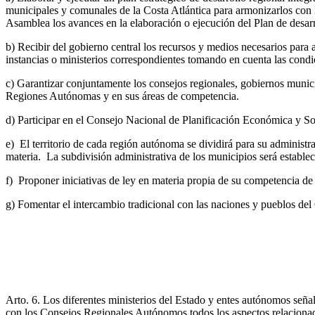
municipales y comunales de la Costa Atlántica para armonizarlos con
Asamblea los avances en la elaboración o ejecución del Plan de desar
b) Recibir del gobierno central los recursos y medios necesarios para a
instancias o ministerios correspondientes tomando en cuenta las condic
c) Garantizar conjuntamente los consejos regionales, gobiernos munici
Regiones Autónomas y en sus áreas de competencia.
d) Participar en el Consejo Nacional de Planificación Económica y 
e) El territorio de cada región autónoma se dividirá para su administr
materia. La subdivisión administrativa de los municipios será estable
f) Proponer iniciativas de ley en materia propia de su competencia de 
g) Fomentar el intercambio tradicional con las naciones y pueblos del
Arto. 6. Los diferentes ministerios del Estado y entes autónomos señ
con los Consejos Regionales Autónomos todos los aspectos relacionados