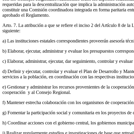
requeridas para la descentralización que implica la administración a
constituir una Comisión coordinadora integrada en forma paritaria e
aprobado el Reglamento.
Arto. 7. La atribución a que se refiere el inciso 2 del Artículo 8 de l
siguiente:
a) Las instituciones estatales correspondientes proveerán asesoría técni
b) Elaborar, ejecutar, administrar y evaluar los presupuestos correspo
c) Elaborar, administrar, ejecutar, dar seguimiento, controlar y evalua
d) Definir y ejecutar, controlar y evaluar el Plan de Desarrollo y Mant
servicios a la población, en coordinación con las respectivas instituci
e) Gestionar y administrar los recursos provenientes de la cooperació
cooperación y al Consejo Regional.
f) Mantener estrecha colaboración con los organismos de cooperación e
g) Fomentar la participación social y comunitaria en los proyectos de 
h) Coordinar acciones con el gobierno central, los gobiernos municipa
i) Realizar regularmente estudios e investigaciones de base que retroal