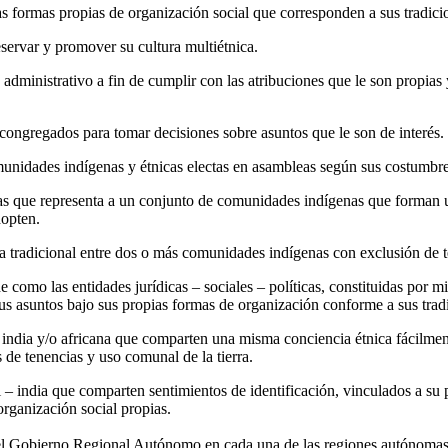
s formas propias de organización social que corresponden a sus tradicion
ervar y promover su cultura multiétnica.
dministrativo a fin de cumplir con las atribuciones que le son propias y
ngregados para tomar decisiones sobre asuntos que le son de interés.
unidades indígenas y étnicas electas en asambleas según sus costumbres
eas que representa a un conjunto de comunidades indígenas que forman u
opten.
tradicional entre dos o más comunidades indígenas con exclusión de t
como las entidades jurídicas – sociales – políticas, constituidas por m
s asuntos bajo sus propias formas de organización conforme a sus tradic
ndia y/o africana que comparten una misma conciencia étnica fácilmente
 de tenencias y uso comunal de la tierra.
– india que comparten sentimientos de identificación, vinculados a su
organización social propias.
l Gobierno Regional Autónomo en cada una de las regiones autónomas, 