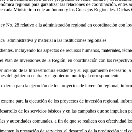
utonómica regional para garantizar las relaciones de coordinación, en
ntre cada Ministerio o ente autónomo y los Consejos Regionales. Dicha
a Ley No. 28 relativo a la administración regional en coordinación con lo
ca- administrativa y material a las instituciones regionales.
ndientes, incluyendo los aspectos de recursos humanos, materiales, técni
r el Plan de Inversiones de la Región, en coordinación con los respectiv
enimiento de la Infraestructura existente y su equipamiento necesario, a 
ones del gobierno central y el gobierno municipal correspondiente.
n externa para la ejecución de los proyectos de inversión regional, info
xterna para la ejecución de los proyectos de inversión regional, infor
desarrollo de los servicios básicos y en las campañas que se impulsen pa
les y autoridades comunales, a fin de que se realicen con efectividad l
imenten la prestación de servicios, el desarrollo de la producción y el c