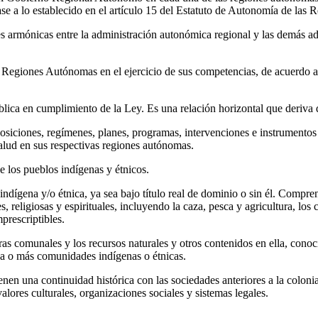
e a lo establecido en el artículo 15 del Estatuto de Autonomía de las R
es armónicas entre la administración autonómica regional y las demás adm
as Regiones Autónomas en el ejercicio de sus competencias, de acuerdo a 
ica en cumplimiento de la Ley. Es una relación horizontal que deriva del 
osiciones, regímenes, planes, programas, intervenciones e instrumento
 salud en sus respectivas regiones autónomas.
de los pueblos indígenas y étnicos.
dígena y/o étnica, ya sea bajo título real de dominio o sin él. Compren
s, religiosas y espirituales, incluyendo la caza, pesca y agricultura, lo
prescriptibles.
as comunales y los recursos naturales y otros contenidos en ella, conoci
na o más comunidades indígenas o étnicas.
n una continuidad histórica con las sociedades anteriores a la colonia
 valores culturales, organizaciones sociales y sistemas legales.