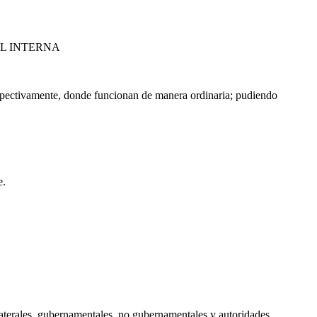
AL INTERNA
respectivamente, donde funcionan de manera ordinaria; pudiendo
e.
tilaterales, gubernamentales, no gubernamentales y autoridades