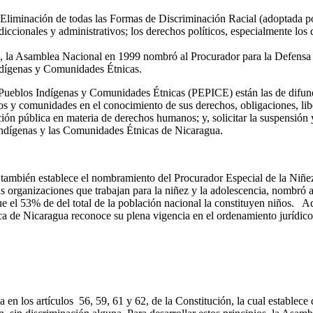
a Eliminación de todas las Formas de Discriminación Racial (adoptada 
sdiccionales y administrativos; los derechos políticos, especialmente los
os, la Asamblea Nacional en 1999 nombró al Procurador para la Defens
Indígenas y Comunidades Étnicas.
 Pueblos Indígenas y Comunidades Étnicas (PEPICE) están las de difundir
s y comunidades en el conocimiento de sus derechos, obligaciones, libert
ación pública en materia de derechos humanos; y, solicitar la suspensión
ndígenas y las Comunidades Étnicas de Nicaragua.
ambién establece el nombramiento del Procurador Especial de la Niñez 
 organizaciones que trabajan para la niñez y la adolescencia, nombró 
ue el 53% de del total de la población nacional la constituyen niños.
ica de Nicaragua reconoce su plena vigencia en el ordenamiento jurídico
en los artículos 56, 59, 61 y 62, de la Constitución, la cual establece 