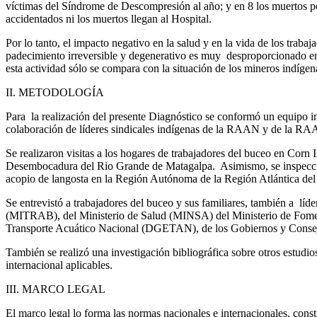
víctimas del Síndrome de Descompresión al año; y en 8 los muertos por
accidentados ni los muertos llegan al Hospital.
Por lo tanto, el impacto negativo en la salud y en la vida de los tra
padecimiento irreversible y degenerativo es muy desproporcionado en 
esta actividad sólo se compara con la situación de los mineros indígena
II. METODOLOGÍA
Para la realización del presente Diagnóstico se conformó un equipo i
colaboración de líderes sindicales indígenas de la RAAN y de la RA
Se realizaron visitas a los hogares de trabajadores del buceo en Cor
Desembocadura del Rio Grande de Matagalpa. Asimismo, se inspeccionar
acopio de langosta en la Región Autónoma de la Región Atlántica d
Se entrevistó a trabajadores del buceo y sus familiares, también a líd
(MITRAB), del Ministerio de Salud (MINSA) del Ministerio de Fomen
Transporte Acuático Nacional (DGETAN), de los Gobiernos y Consej
También se realizó una investigación bibliográfica sobre otros estudi
internacional aplicables.
III. MARCO LEGAL
El marco legal lo forma las normas nacionales e internacionales, cons