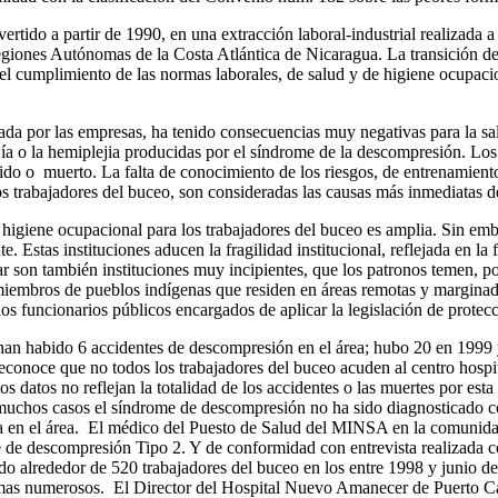
nvertido a partir de 1990, en una extracción laboral-industrial realizad
giones Autónomas de la Costa Atlántica de Nicaragua. La transición del t
l cumplimiento de las normas laborales, de salud y de higiene ocupacio
ada por las empresas, ha tenido consecuencias muy negativas para la sal
jía o la hemiplejia producidas por el síndrome de la descompresión. Lo
ido o muerto. La falta de conocimiento de los riesgos, de entrenamiento
 los trabajadores del buceo, son consideradas las causas más inmediatas de
e higiene ocupacional para los trabajadores del buceo es amplia. Sin emba
. Estas instituciones aducen la fragilidad institucional, reflejada en la
mar son también instituciones muy incipientes, que los patronos temen, p
on miembros de pueblos indígenas que residen en áreas remotas y margin
ios funcionarios públicos encargados de aplicar la legislación de protec
han habido 6 accidentes de descompresión en el área; hubo 20 en 1999 y
reconoce que no todos los trabajadores del buceo acuden al centro hospi
os datos no reflejan la totalidad de los accidentes o las muertes por est
chos casos el síndrome de descompresión no ha sido diagnosticado como 
ncia en el área. El médico del Puesto de Salud del MINSA en la comun
me de descompresión Tipo 2. Y de conformidad con entrevista realizad
o alrededor de 520 trabajadores del buceo en los entre 1998 y junio de
r mas numerosos. El Director del Hospital Nuevo Amanecer de Puerto Ca