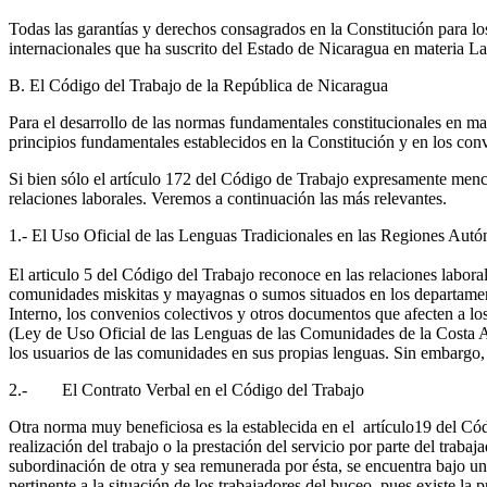
Todas las garantías y derechos consagrados en la Constitución para lo
internacionales que ha suscrito del Estado de Nicaragua en materia 
B. El Código del Trabajo de la República de Nicaragua
Para el desarrollo de las normas fundamentales constitucionales en m
principios fundamentales establecidos en la Constitución y en los conv
Si bien sólo el artículo 172 del Código de Trabajo expresamente menc
relaciones laborales. Veremos a continuación las más relevantes.
1.- El Uso Oficial de las Lenguas Tradicionales en las Regiones Aut
El articulo 5 del Código del Trabajo reconoce en las relaciones labor
comunidades miskitas y mayagnas o sumos situados en los departame
Interno, los convenios colectivos y otros documentos que afecten a l
(Ley de Uso Oficial de las Lenguas de las Comunidades de la Costa Atl
los usuarios de las comunidades en sus propias lenguas. Sin embargo, 
2.- El Contrato Verbal en el Código del Trabajo
Otra norma muy beneficiosa es la establecida en el artículo19 del Cód
realización del trabajo o la prestación del servicio por parte del tra
subordinación de otra y sea remunerada por ésta, se encuentra bajo un 
pertinente a la situación de los trabajadores del buceo, pues existe la 