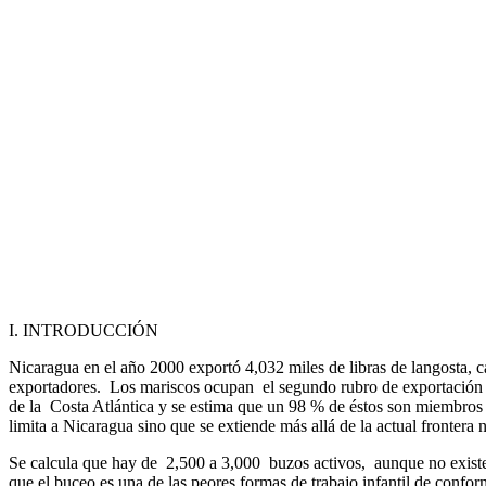
I. INTRODUCCIÓN
Nicaragua en el año 2000 exportó 4,032 miles de libras de langosta, 
exportadores. Los mariscos ocupan el segundo rubro de exportación n
de la Costa Atlántica y se estima que un 98 % de éstos son miembros 
limita a Nicaragua sino que se extiende más allá de la actual frontera
Se calcula que hay de 2,500 a 3,000 buzos activos, aunque no existe
que el buceo es una de las peores formas de trabajo infantil de confor