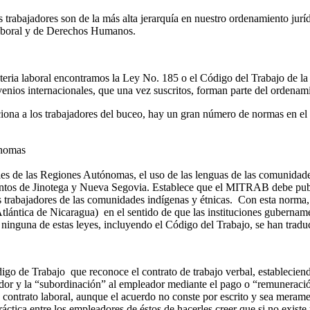
s trabajadores son de la más alta jerarquía en nuestro ordenamiento jurí
Laboral y de Derechos Humanos.
ateria laboral encontramos la Ley No. 185 o el Código del Trabajo de l
enios internacionales, que una vez suscritos, forman parte del ordenami
iona a los trabajadores del buceo, hay un gran número de normas en el 
ónomas
ales de las Regiones Autónomas, el uso de las lenguas de las comunidade
ntos de Jinotega y Nueva Segovia. Establece que el MITRAB debe publ
os trabajadores de las comunidades indígenas y étnicas. Con esta norma,
ántica de Nicaragua) en el sentido de que las instituciones gubernament
ninguna de estas leyes, incluyendo el Código del Trabajo, se han traduc
igo de Trabajo que reconoce el contrato de trabajo verbal, estableciend
bajador y la “subordinación” al empleador mediante el pago o “remuneració
contrato laboral, aunque el acuerdo no conste por escrito y sea meramen
práctica entre los empleadores de éstos de hacerles creer que si no exist