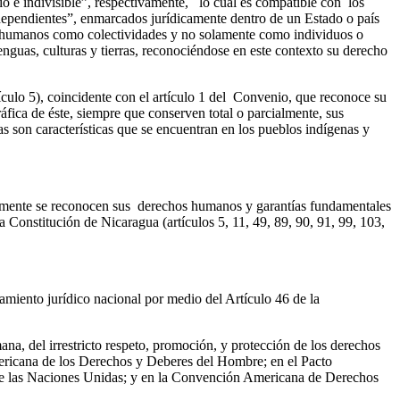
io e indivisible”, respectivamente, lo cual es compatible con los
ndependientes”, enmarcados jurídicamente dentro de un Estado o país
pos humanos como colectividades y no solamente como individuos o
nguas, culturas y tierras, reconociéndose en este contexto su derecho
ículo 5), coincidente con el artículo 1 del Convenio, que reconoce su
fica de éste, siempre que conserven total o parcialmente, sus
as son características que se encuentran en los pueblos indígenas y
olamente se reconocen sus derechos humanos y garantías fundamentales
a Constitución de Nicaragua (artículos 5, 11, 49, 89, 90, 91, 99, 103,
amiento jurídico nacional por medio del Artículo 46 de la
ana, del irrestricto respeto, promoción, y protección de los derechos
ericana de los Derechos y Deberes del Hombre; en el Pacto
n de las Naciones Unidas; y en la Convención Americana de Derechos