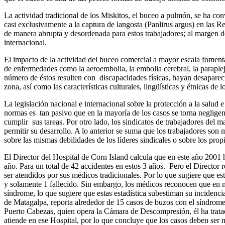
La actividad tradicional de los Miskitos, el buceo a pulmón, se ha co
casi exclusivamente a la captura de langosta (Panlirus argus) en las Re
de manera abrupta y desordenada para estos trabajadores; al margen de
internacional.
El impacto de la actividad del buceo comercial a mayor escala foment
de enfermedades como la aeroembolia, la embolia cerebral, la paraple
número de éstos resulten con discapacidades físicas, hayan desaparec
zona, así como las características culturales, lingüísticas y étnicas de
La legislación nacional e internacional sobre la protección a la salud 
normas es tan pasivo que en la mayoría de los casos se torna negligente
cumplir sus tareas. Por otro lado, los sindicatos de trabajadores del 
permitir su desarrollo. A lo anterior se suma que los trabajadores s
sobre las mismas debilidades de los líderes sindicales o sobre los prop
El Director del Hospital de Corn Island calcula que en este año 2001 
año. Para un total de 42 accidentes en estos 3 años. Pero el Director 
ser atendidos por sus médicos tradicionales. Por lo que sugiere que est
y solamente 1 fallecido. Sin embargo, los médicos reconocen que en mu
síndrome, lo que sugiere que estas estadística subestiman su incide
de Matagalpa, reporta alrededor de 15 casos de buzos con el síndro
Puerto Cabezas, quien opera la Cámara de Descompresión, él ha tratad
atiende en ese Hospital, por lo que concluye que los casos deben se