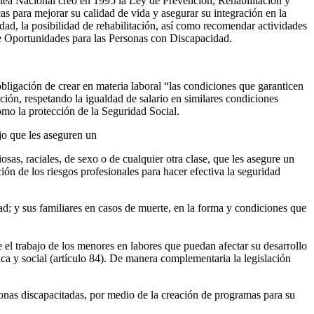
amblea Nacional creó en 1995 la Ley de Prevención, Rehabilitación y
s para mejorar su calidad de vida y asegurar su integración en la
dad, la posibilidad de rehabilitación, así como recomendar actividades
e Oportunidades para las Personas con Discapacidad.
bligación de crear en materia laboral “las condiciones que garanticen
ión, respetando la igualdad de salario en similares condiciones
como la protección de la Seguridad Social.
jo que les aseguren un
iosas, raciales, de sexo o de cualquier otra clase, que les asegure un
ión de los riesgos profesionales para hacer efectiva la seguridad
ad; y sus familiares en casos de muerte, en la forma y condiciones que
e el trabajo de los menores en labores que puedan afectar su desarrollo
ica y social (artículo 84). De manera complementaria la legislación
ersonas discapacitadas, por medio de la creación de programas para su