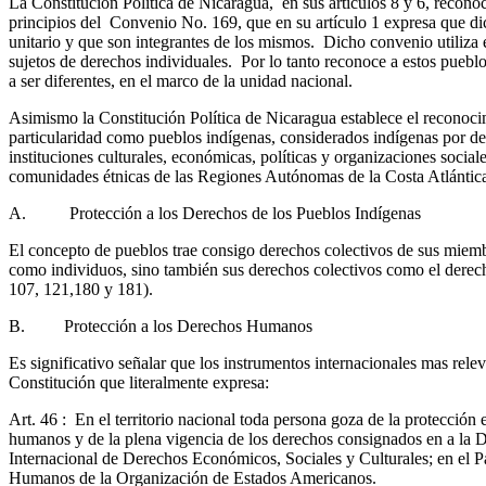
La Constitución Política de Nicaragua, en sus artículos 8 y 6, recono
principios del Convenio No. 169, que en su artículo 1 expresa que dic
unitario y que son integrantes de los mismos. Dicho convenio utiliza
sujetos de derechos individuales. Por lo tanto reconoce a estos puebl
a ser diferentes, en el marco de la unidad nacional.
Asimismo la Constitución Política de Nicaragua establece el reconocim
particularidad como pueblos indígenas, considerados indígenas por des
instituciones culturales, económicas, políticas y organizaciones socia
comunidades étnicas de las Regiones Autónomas de la Costa Atlántic
A. Protección a los Derechos de los Pueblos Indígenas
El concepto de pueblos trae consigo derechos colectivos de sus miem
como individuos, sino también sus derechos colectivos como el derecho 
107, 121,180 y 181).
B. Protección a los Derechos Humanos
Es significativo señalar que los instrumentos internacionales mas re
Constitución que literalmente expresa:
Art. 46 : En el territorio nacional toda persona goza de la protección
humanos y de la plena vigencia de los derechos consignados en a la
Internacional de Derechos Económicos, Sociales y Culturales; en el 
Humanos de la Organización de Estados Americanos.