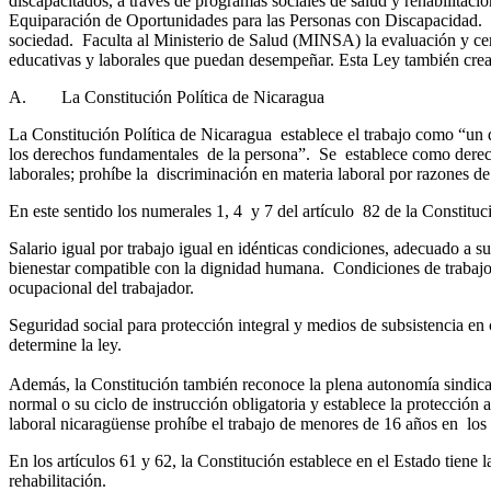
discapacitados, a través de programas sociales de salud y rehabilitaci
Equiparación de Oportunidades para las Personas con Discapacidad. Est
sociedad. Faculta al Ministerio de Salud (MINSA) la evaluación y certi
educativas y laborales que puedan desempeñar. Esta Ley también cre
A. La Constitución Política de Nicaragua
La Constitución Política de Nicaragua establece el trabajo como “un d
los derechos fundamentales de la persona”. Se establece como derechos
laborales; prohíbe la discriminación en materia laboral por razones de
En este sentido los numerales 1, 4 y 7 del artículo 82 de la Constitu
Salario igual por trabajo igual en idénticas condiciones, adecuado a su 
bienestar compatible con la dignidad humana. Condiciones de trabajo que
ocupacional del trabajador.
Seguridad social para protección integral y medios de subsistencia en 
determine la ley.
Además, la Constitución también reconoce la plena autonomía sindical y
normal o su ciclo de instrucción obligatoria y establece la protección
laboral nicaragüense prohíbe el trabajo de menores de 16 años en los
En los artículos 61 y 62, la Constitución establece en el Estado tiene 
rehabilitación.