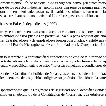
 ordenamiento jurídico nacional o de su vigencia como principios recto
chos de los pueblos indígenas, encontramos una serie de normas internaci
tomando en cuenta además sus particularidades culturales como miembro
físicas resultantes de una actividad laboral riesgosa como el buceo.
ales en Países Independientes (1989)
es y se encuentra en total armonía con el contenido de la Constitución 
 miembros de estos pueblos en particular. Vale la pena recordar que cua
nes de trabajadores y de empleadores fueron consultadas, y asistió una 
cado por el Estado Nicaragüense; de conformidad con la Constitución Po
lo referente a la contratación y condiciones de empleo y la formación p
os trabajadores y la no discriminación al acceso y a las formas de trab
genas, y específicamente que éstos “no estén sometidos a condiciones de 
82 de la Constitución Política de Nicaragua, el cual establece la obligaci
 los miembros de los pueblos indígenas su profesionalización en las artes
 especificándose que los regímenes de seguridad social deberán extender
lecido en el artículo 61 de la Constitución de Nicaragua, que establece