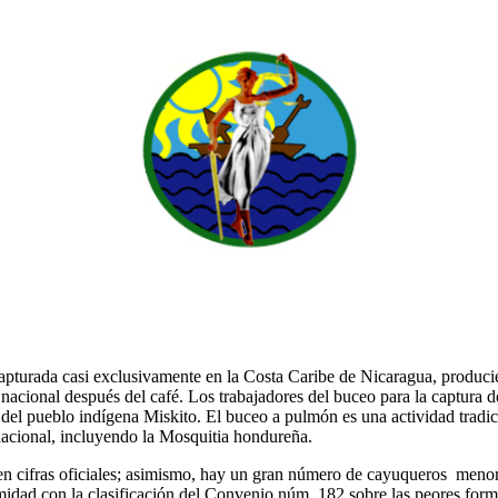
capturada casi exclusivamente en la Costa Caribe de Nicaragua, produc
acional después del café. Los trabajadores del buceo para la captura 
del pueblo indígena Miskito. El buceo a pulmón es una actividad tradici
 nacional, incluyendo la Mosquitia hondureña.
n cifras oficiales; asimismo, hay un gran número de cayuqueros menor
midad con la clasificación del Convenio núm. 182 sobre las peores forma