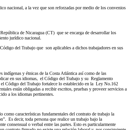
dico nacional, a la vez que son reforzadas por medio de los convenios
a República de Nicaragua (CT) que se encarga de desarrollar los
ento jurídico nacional.
Código del Trabajo que son aplicables a dichos trabajadores en sus
s indígenas y étnicas de la Costa Atlántica así como de las
icar en sus idiomas, el Código del Trabajo y su Reglamento
 el Código del Trabajo fortalece lo establecido en la Ley No.162
ales están obligadas a recibir escritos, pruebas y proveer servicios a
ido a los idiomas pertinentes.
o como características fundamentales del contrato de trabajo la
n”. Es decir, toda persona que realice un trabajo bajo la
te consensual o verbal entre las partes. Esto es particularmente
e un contrato firmado no existe una relación laboral y, por consiguiente,