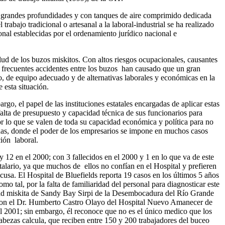
a a grandes profundidades y con tanques de aire comprimido dedicada
rabajo tradicional o artesanal a la laboral-industrial se ha realizado
nal establecidas por el ordenamiento jurídico nacional e
ud de los buzos miskitos. Con altos riesgos ocupacionales, causantes
s frecuentes accidentes entre los buzos han causado que un gran
, de equipo adecuado y de alternativas laborales y económicas en la
 esta situación.
rgo, el papel de las instituciones estatales encargadas de aplicar estas
 falta de presupuesto y capacidad técnica de sus funcionarios para
or lo que se valen de toda su capacidad económica y política para no
adas, donde el poder de los empresarios se impone en muchos casos
ción laboral.
 12 en el 2000; con 3 fallecidos en el 2000 y 1 en lo que va de este
talario, ya que muchos de ellos no confían en el Hospital y prefieren
a cusa. El Hospital de Bluefields reporta 19 casos en los últimos 5 años
tal, por la falta de familiaridad del personal para diagnosticar este
idad miskita de Sandy Bay Sirpi de la Desembocadura del Río Grande
a con el Dr. Humberto Castro Olayo del Hospital Nuevo Amanecer de
l 2001; sin embargo, él reconoce que no es el único medico que los
bezas calcula, que reciben entre 150 y 200 trabajadores del buceo