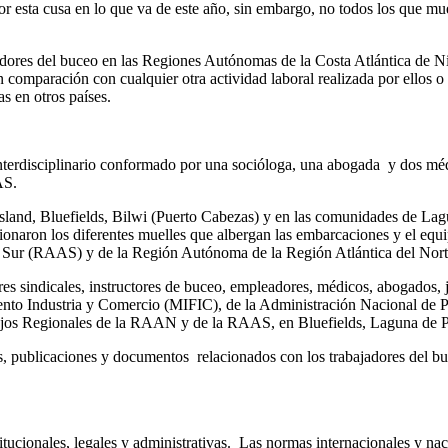
 esta cusa en lo que va de este año, sin embargo, no todos los que muere
bajadores del buceo en las Regiones Autónomas de la Costa Atlántica de
comparación con cualquier otra actividad laboral realizada por ellos o
s en otros países.
nterdisciplinario conformado por una socióloga, una abogada y dos méd
AS.
n Island, Bluefields, Bilwi (Puerto Cabezas) y en las comunidades de L
on los diferentes muelles que albergan las embarcaciones y el equipo 
el Sur (RAAS) y de la Región Autónoma de la Región Atlántica del No
eres sindicales, instructores de buceo, empleadores, médicos, abogados, 
to Industria y Comercio (MIFIC), de la Administración Nacional de 
os Regionales de la RAAN y de la RAAS, en Bluefields, Laguna de Pe
os, publicaciones y documentos relacionados con los trabajadores del bu
titucionales, legales y administrativas. Las normas internacionales y na