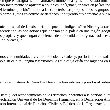
cen que Nicaragua es “de naturaleza multiétnica” y es “un Estado unitar
ho instrumento se aplicará a “pueblos indígenas y tribales en países i
 el término “pueblo” debido a las características propias de estos gru
os como sujetos colectivos de derechos, incluyendo sus derechos a sus le
iento estatal de la existencia de “pueblos indígenas” en Nicaragua (art
cender de las poblaciones que habitan en el país o en una región geográ
les propias; y que tengan conciencia de su identidad indígena. Todas est
a de Nicaragua.
bros y comunidades a vivir como colectividades y, por lo tanto, no s
a su cultura, lengua y territorios, los cuales ya están consagrados en l
levantes en materia de Derechos Humanos han sido incorporados al orden
 estatal y del reconocimiento de los derechos inherentes a la persona hum
 Declaración Universal de los Derechos Humanos; en la Declaración Am
Pacto Internacional de Derechos Civiles y Políticos de la Organizació