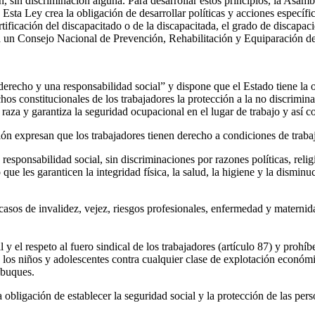
ón, sin discriminación alguna. Para desarrollar estos principios, la As
a Ley crea la obligación de desarrollar políticas y acciones específica
ficación del discapacitado o de la discapacitada, el grado de discapaci
a un Consejo Nacional de Prevención, Rehabilitación y Equiparación d
erecho y una responsabilidad social” y dispone que el Estado tiene la o
 constitucionales de los trabajadores la protección a la no discriminac
 raza y garantiza la seguridad ocupacional en el lugar de trabajo y así 
ción expresan que los trabajadores tienen derecho a condiciones de traba
responsabilidad social, sin discriminaciones por razones políticas, relig
 les garanticen la integridad física, la salud, la higiene y la disminuc
casos de invalidez, vejez, riesgos profesionales, enfermedad y maternid
 el respeto al fuero sindical de los trabajadores (artículo 87) y prohíb
 a los niños y adolescentes contra cualquier clase de explotación económ
 buques.
la obligación de establecer la seguridad social y la protección de las p