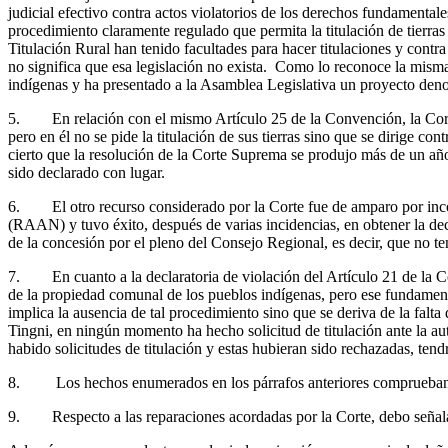
judicial efectivo contra actos violatorios de los derechos fundamental
procedimiento claramente regulado que permita la titulación de tie
Titulación Rural han tenido facultades para hacer titulaciones y contr
no significa que esa legislación no exista. Como lo reconoce la misma
indígenas y ha presentado a la Asamblea Legislativa un proyecto d
5. En relación con el mismo Artículo 25 de la Convención, la Corte
pero en él no se pide la titulación de sus tierras sino que se dirige 
cierto que la resolución de la Corte Suprema se produjo más de un a
sido declarado con lugar.
6. El otro recurso considerado por la Corte fue de amparo por inco
(RAAN) y tuvo éxito, después de varias incidencias, en obtener la dec
de la concesión por el pleno del Consejo Regional, es decir, que no te
7. En cuanto a la declaratoria de violación del Artículo 21 de la Co
de la propiedad comunal de los pueblos indígenas, pero ese fundamento
implica la ausencia de tal procedimiento sino que se deriva de la falta
Tingni, en ningún momento ha hecho solicitud de titulación ante la au
habido solicitudes de titulación y estas hubieran sido rechazadas, ten
8. Los hechos enumerados en los párrafos anteriores comprueban que 
9. Respecto a las reparaciones acordadas por la Corte, debo señalar