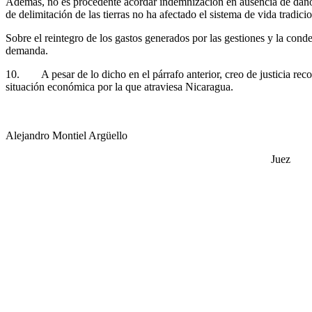
Además, no es procedente acordar indemnización en ausencia de daño y 
de delimitación de las tierras no ha afectado el sistema de vida tradi
Sobre el reintegro de los gastos generados por las gestiones y la cond
demanda.
10. A pesar de lo dicho en el párrafo anterior, creo de justicia reco
situación económica por la que atraviesa Nicaragua.
Alejandro Montiel Argüello Ma
Ju