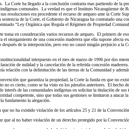
es. La Corte ha llegado a la conclusión contraria mas partiendo de la pr
rras indígenas comunales. La verdad es que el Instituto Nicaragüense 
a sus resoluciones era procedente el recurso de amparo ante la Corte Sup
 sentencia de la Corte, el Gobierno de Nicaragua ha contratado una con
enominado “Ley Orgánica que Regula el Régimen de Propiedad Comunal 
 toma en consideración varios recursos de amparo. El primero de eso
contra el otorgamiento de una concesión maderera que ella supone afecta e
ño después de la interposición, pero eso no causó ningún perjuicio a
nstitucionalidad interpuesto en el mes de marzo de 1996 por dos mie
laración de nulidad y la cancelación de la referida concesión maderera
nía relación con la delimitación de las tierras de la Comunidad y además 
nvención que garantiza la propiedad, la Corte la funda en que no exis
 no es cierto, como se ha visto en los párrafos anteriores. El hecho d
 de interés de las comunidades indígenas en solicitar la titulación de sus
toridad competente, sino que todas sus gestiones se limitaron a atacar l
dría fundamento la alegación.
no ha existido violación de los artículos 25 y 21 de la Convención q
 que al no haber violación de un derecho protegido por la Convención, 