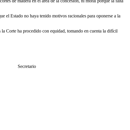
ortes de madera en el área de la concesión, ni moral porque la falta
 que el Estado no haya tenido motivos racionales para oponerse a la
 la Corte ha procedido con equidad, tomando en cuenta la difícil
rio