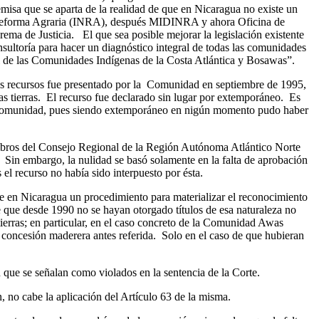
emisa que se aparta de la realidad de que en Nicaragua no existe un
de Reforma Agraria (INRA), después MIDINRA y ahora Oficina de
rema de Justicia. El que sea posible mejorar la legislación existente
sultoría para hacer un diagnóstico integral de todas las comunidades
de las Comunidades Indígenas de la Costa Atlántica y Bosawas”.
s recursos fue presentado por la Comunidad en septiembre de 1995,
sas tierras. El recurso fue declarado sin lugar por extemporáneo. Es
 la Comunidad, pues siendo extemporáneo en nigún momento pudo haber
mbros del Consejo Regional de la Región Autónoma Atlántico Norte
. Sin embargo, la nulidad se basó solamente en la falta de aprobación
el recurso no había sido interpuesto por ésta.
te en Nicaragua un procedimiento para materializar el reconocimiento
e que desde 1990 no se hayan otorgado títulos de esa naturaleza no
 tierras; en particular, en el caso concreto de la Comunidad Awas
a concesión maderera antes referida. Solo en el caso de que hubieran
ue se señalan como violados en la sentencia de la Corte.
no cabe la aplicación del Artículo 63 de la misma.