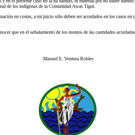
en el presente caso no la ha habido, ni material por no haber habido c
cional de los indígenas de la Comunidad Awas Tigni.
enación en costas, a mi juicio sólo deben ser acordados en los casos en
nocer que en el señalamiento de los montos de las cantidades acordadas
nuel E. Ventura Robles
ez Secreta