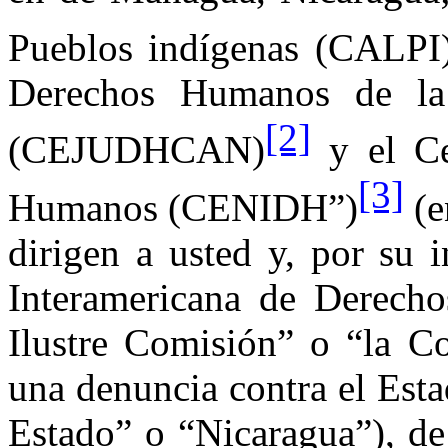
Pueblos indígenas (CALPI)
Derechos Humanos de
l
[2]
(CEJUDHCAN)
y el Ce
[3]
Humanos (CENIDH”)
(e
dirigen a usted y, por su 
Interamericana de Derech
Ilustre Comisión
” o “
la C
una denuncia contra el Esta
Estado” o “Nicaragua”), de